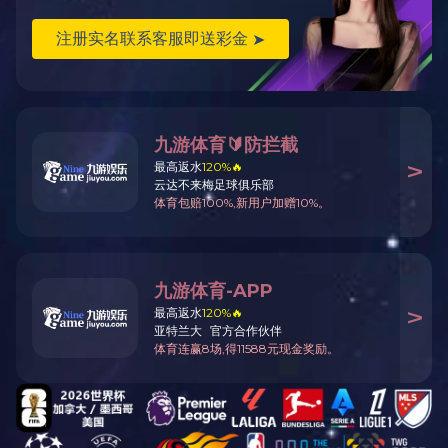
★★★AYX体育（中国）