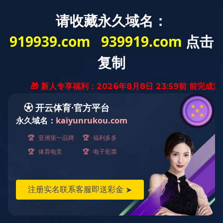
山东胜利建设监理
求实创新 优化设计 真
网站首页
关于我们
资讯中心
AYX体育（中国）有限
AYX体育（中国）有限AYX体育（中国）有限公司